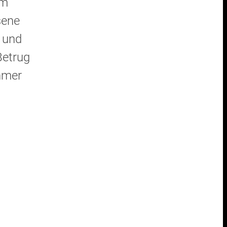
em
sene
 und
Betrug
hmer