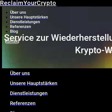
ReclaimYourCrypto
Zum Inhalt wechseln
Über uns
Unsere Hauptstärken
Dienstleistungen
Referenzen
Blog
Service zur Wiederherstel
Kontakt
Krypto-W
E
Über uns
ReclaimYourCrypto ist ein Unternehmen,
Krypto-Wallet-Passwort wiederherzustel
Unsere Hauptstärken
zurückzugew
Dienstleistungen
Referenzen