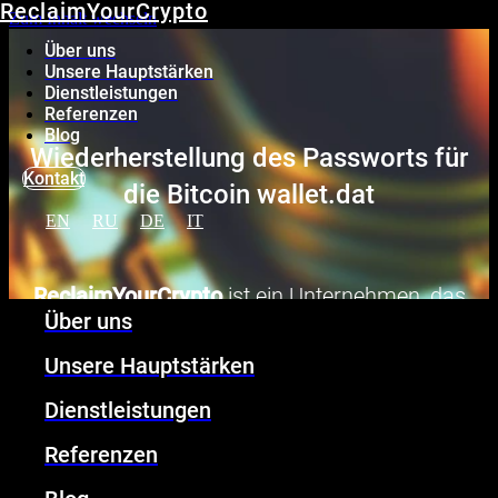
ReclaimYourCrypto
Zum Inhalt wechseln
Über uns
Unsere Hauptstärken
Dienstleistungen
Referenzen
Blog
Wiederherstellung des Passworts für
Kontakt
die Bitcoin wallet.dat
EN
RU
DE
IT
ReclaimYourCrypto
ist ein Unternehmen, das
Über uns
Ihnen helfen wird, Ihr verlorenes wallet.dat-
Passwort wiederherzustellen und Ihre
Unsere Hauptstärken
gestohlenen Gelder wiederzuerlangen.
Dienstleistungen
Referenzen