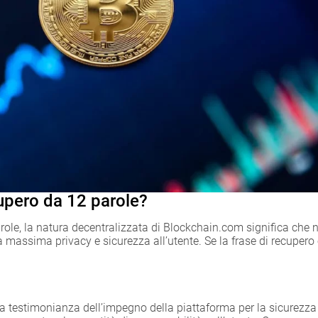
cupero da 12 parole?
arole, la natura decentralizzata di Blockchain.com significa che
a massima privacy e sicurezza all’utente. Se la frase di recupero 
 testimonianza dell’impegno della piattaforma per la sicurezza e 