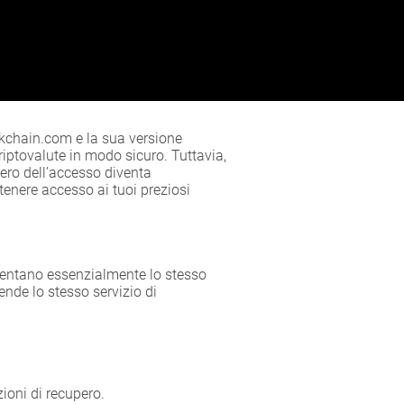
ockchain.com e la sua versione
criptovalute in modo sicuro. Tuttavia,
pero dell’accesso diventa
tenere accesso ai tuoi preziosi
esentano essenzialmente lo stesso
ende lo stesso servizio di
zioni di recupero.