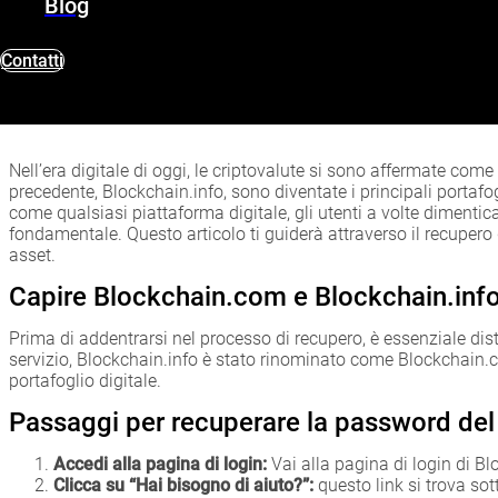
Blog
Contatti
Nell’era digitale di oggi, le criptovalute si sono affermate co
precedente, Blockchain.info, sono diventate i principali portafogl
come qualsiasi piattaforma digitale, gli utenti a volte diment
fondamentale. Questo articolo ti guiderà attraverso il recupero
asset.
Capire Blockchain.com e Blockchain.inf
Prima di addentrarsi nel processo di recupero, è essenziale d
servizio, Blockchain.info è stato rinominato come Blockchain.co
portafoglio digitale.
Passaggi per recuperare la password del 
Accedi alla pagina di login:
Vai alla pagina di login di B
Clicca su “Hai bisogno di aiuto?”:
questo link si trova sot