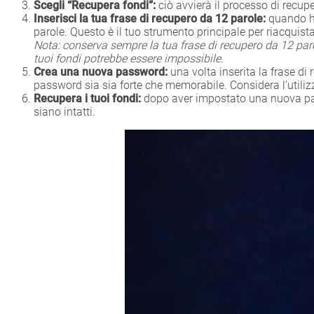
Scegli “Recupera fondi”:
ciò avvierà il processo di recup
Inserisci la tua frase di recupero da 12 parole:
quando ha
parole. Questo è il tuo strumento principale per riacquistar
Nota: conserva sempre la tua frase di recupero da 12 parole
tuoi fondi potrebbe essere impossibile.
Crea una nuova password:
una volta inserita la frase di
password sia sia forte che memorabile. Considera l’utiliz
Recupera i tuoi fondi:
dopo aver impostato una nuova passw
siano intatti.