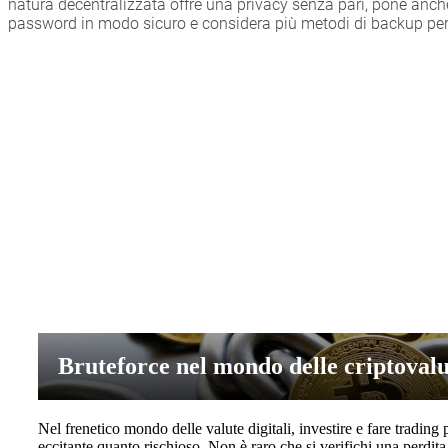
natura decentralizzata offre una privacy senza pari, pone anche
password in modo sicuro e considera più metodi di backup per a
Bruteforce nel mondo delle criptovalu
Nel frenetico mondo delle valute digitali, investire e fare trading 
eccitante quanto rischioso. Non è raro che si verifichi una perdita