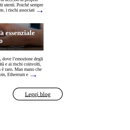
ti utenti. Poiché sempre
→
e, i rischi associati
da essenziale
o
i, dove l’emozione degli
tà e ai rischi coinvolti,
non è raro. Man mano che
→
coin, Ethereum e
Leggi blog