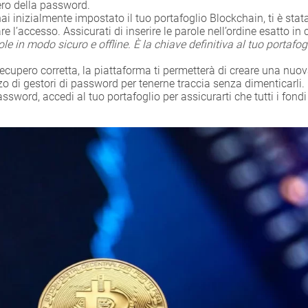
ero della password.
i inizialmente impostato il tuo portafoglio Blockchain, ti è stat
e l’accesso. Assicurati di inserire le parole nell’ordine esatto in
 in modo sicuro e offline. È la chiave definitiva al tuo portafogl
 recupero corretta, la piattaforma ti permetterà di creare una nu
zo di gestori di password per tenerne traccia senza dimenticarli.
ord, accedi al tuo portafoglio per assicurarti che tutti i fondi 