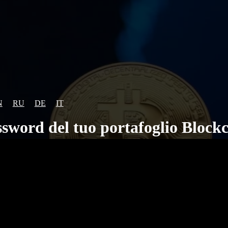
N
RU
DE
IT
ssword del tuo portafoglio Block