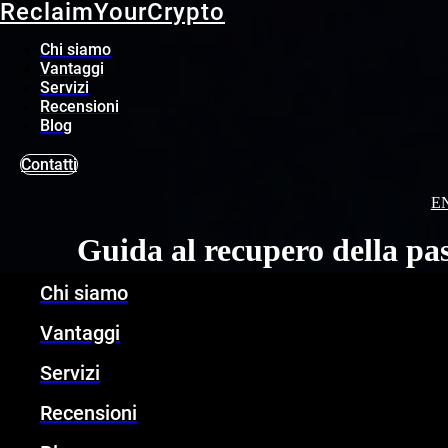
ReclaimYourCrypto
Vai al contenuto
Chi siamo
Vantaggi
Servizi
Recensioni
Blog
Contatti
E
Guida al recupero della pa
Chi siamo
Vantaggi
Servizi
Recensioni