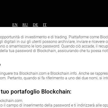
EN
RU
DE
IT
me opportunità di investimento e di trading. Piattaforme come Bl
i digitali in cui gli utenti possono archiviare, inviare e ricevere 
icano o smarriscono le loro password. Quando ciò accade, il recu
 della tua password di Blockchain, assicurando che tu possa riot
o
istinguere tra Blockchain.com e Blockchain.info. Anche se rappr
m. Pertanto, quando si fa riferimento a uno dei due nomi, si int
tuo portafoglio Blockchain:
lockchain.com.
to il campo di inserimento della password e ti indirizzerà alle op