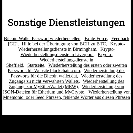
Sonstige Dienstleistungen
Bitcoin Wallet Passwort wiederherstellen
Brute-Force
Feedback
[GE]
Hilfe bei der Übertragung von BCH zu BTC
Krypto-
Wiederherstellungsdienste in Birmingham
Krypto-
Wiederherstellungsdienste in Liverpool
Krypto-
Wiederherstellungsdienste in
Sheffield
Startseite
Wiederherstellung des ersten oder zweiten
Passworts für Website blockchain.com
Wiederherstellung des
Passworts für die Bitcoin wallet.dat
Wiederherstellung des
Zugangs zu nicht-verwahrten Wallets
Wiederherstellung des
Zugangs zur MyEtherWallet (MEW)
Wiederherstellung von
JSON-Dateien für Etherium und MyCrypto
Wiederherstellung von
Mnemonic- oder Seed-Phrasen, fehlende Wörter aus diesen Phrasen